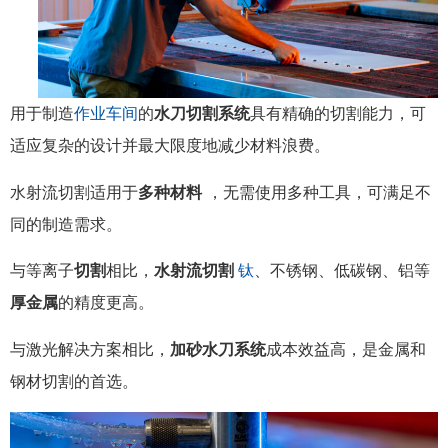
用于制造
作业车间
的
水刀切割系统
具有精确的切割能力，可
适应复杂的设计并最大限度地减少材料浪费。
水射流切割适用于
多种材料
，无需使用多种工具，可满足不
同的制造需求。
与等离子
切割
相比，
水射流切割
钛
、不锈钢、低碳钢、铝等
厚金属
的精度更高。
与激光解决方案相比，
加砂水刀系统
成本效益高，是金属和
钢材切割的首选。