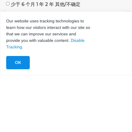
少于 6 个月 1 年 2 年 其他/不确定
Our website uses tracking technologies to
learn how our visitors interact with our site so
发送
that we can improve our services and
provide you with valuable content.
Disable
Tracking
.