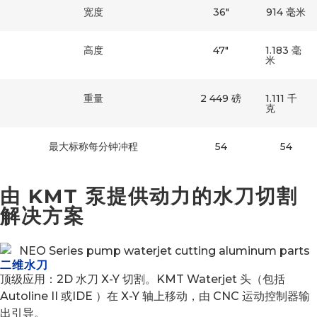
宽度
36″
914 毫米
高度
47″
1.183 毫
米
重量
2 449 磅
1.111 千
克
最大标称每分钟冲程
54
54
由 KMT 泵提供动力的水刀切割
解决方案
二维水刀
顶级应用：2D 水刀 X-Y 切割。KMT Waterjet 头（包括
Autoline II 或IDE ）在 X-Y 轴上移动，由 CNC 运动控制器输
出引导。