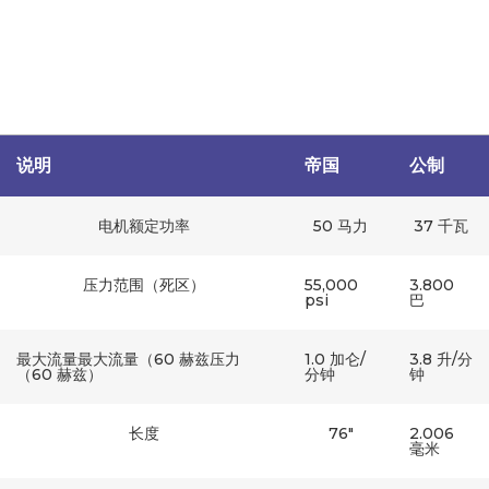
下图是泵规格的简要概述。有关泵的详细规格，请参见本页上面
的 PDF 文件。
说明
帝国
公制
电机额定功率
50 马力
37 千瓦
压力范围（死区）
55,000
3.800
psi
巴
最大流量最大流量（60 赫兹压力
1.0 加仑/
3.8 升/分
（60 赫兹）
分钟
钟
长度
76″
2.006
毫米