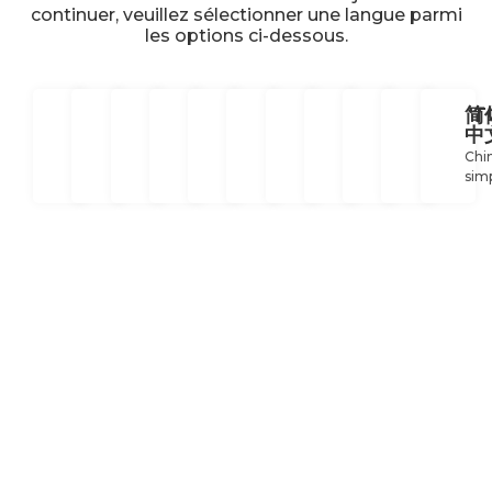
continuer, veuillez sélectionner une langue parmi
les options ci-dessous.
ANGLAIS
ANGLAIS
ESPAGNOL
ESPAGNOL
FRANÇAIS
FRANÇAIS
ALLEMAND
ITALIEN
POLSKI
PORT
简
中
N&S Americas
EMEA
Espagne
Mexique
France
Québec
Allemagne
Italie
Pologne
Brésil
Chi
simp